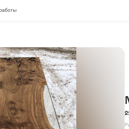
работы
2
Р